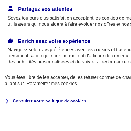
Donner toute leur place aux territoires
Porter l'élan du rugby féminin
Partagez vos attentes
Soyez toujours plus satisfait en acceptant les
cookies
de mes
utilisateurs qui nous aident à faire évoluer nos offres et nos 
Enrichissez votre expérience
Naviguez selon vos préférences avec les
cookies et traceur
personnalisation qui nous permettent d'afficher du contenu a
des publicités personnalisées et de suivre la performance
Vous êtes libre de les accepter, de les refuser comme de cha
allant sur
"Paramétrer mes
cookies
"
Nos actualités
Retour à la section précédente
Consulter notre politique de
cookies
Fermer le menu principal