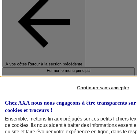
A vos côtés
Retour à la section précédente
Fermer le menu principal
Continuer sans accepter
Chez AXA nous nous engageons à être transparents sur 
cookies et traceurs
!
Ensemble, mettons fin aux préjugés sur ces petits fichiers te
de
cookies
. Ils nous aident à traiter des informations essentie
Préserver la nature et le climat
du site et faire évoluer votre expérience en ligne, dans le resp
Faire avancer la solidarité et l'inclusion