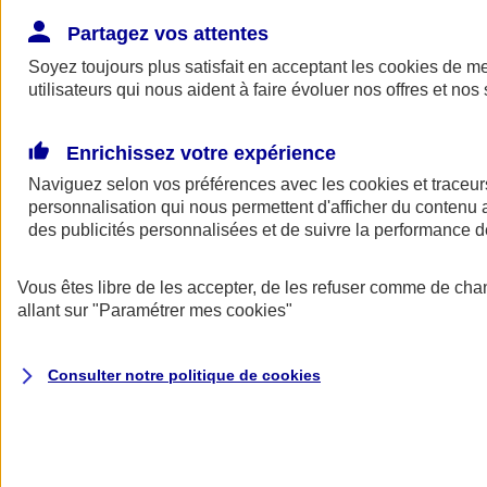
Donner toute leur place aux territoires
Porter l'élan du rugby féminin
Partagez vos attentes
Soyez toujours plus satisfait en acceptant les
cookies
de mes
utilisateurs qui nous aident à faire évoluer nos offres et nos 
Enrichissez votre expérience
Naviguez selon vos préférences avec les
cookies et traceur
personnalisation qui nous permettent d'afficher du contenu a
des publicités personnalisées et de suivre la performance
Vous êtes libre de les accepter, de les refuser comme de cha
allant sur
"Paramétrer mes
cookies
"
Nos actualités
Retour à la section précédente
Consulter notre politique de
cookies
Fermer le menu principal