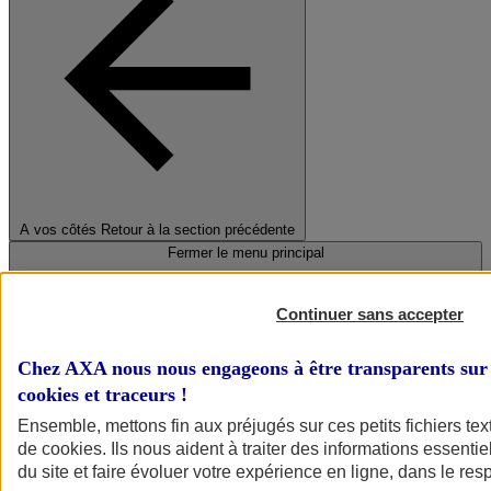
A vos côtés
Retour à la section précédente
Fermer le menu principal
Continuer sans accepter
Chez AXA nous nous engageons à être transparents sur 
cookies et traceurs
!
Ensemble, mettons fin aux préjugés sur ces petits fichiers te
de
cookies
. Ils nous aident à traiter des informations essentie
Préserver la nature et le climat
du site et faire évoluer votre expérience en ligne, dans le resp
Faire avancer la solidarité et l'inclusion