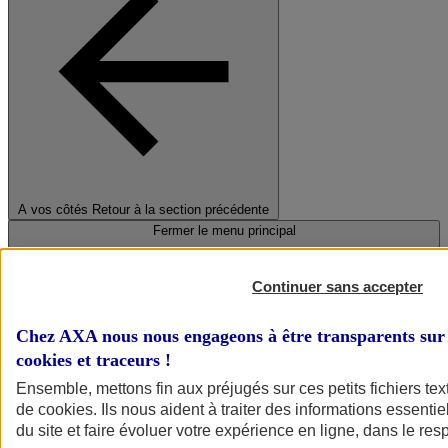
A vos côtés
Retour à la section précédente
Fermer le menu principal
Continuer sans accepter
Chez AXA nous nous engageons à être transparents sur 
cookies et traceurs
!
Ensemble, mettons fin aux préjugés sur ces petits fichiers te
de
cookies
. Ils nous aident à traiter des informations essentie
Préserver la nature et le climat
du site et faire évoluer votre expérience en ligne, dans le resp
Faire avancer la solidarité et l'inclusion