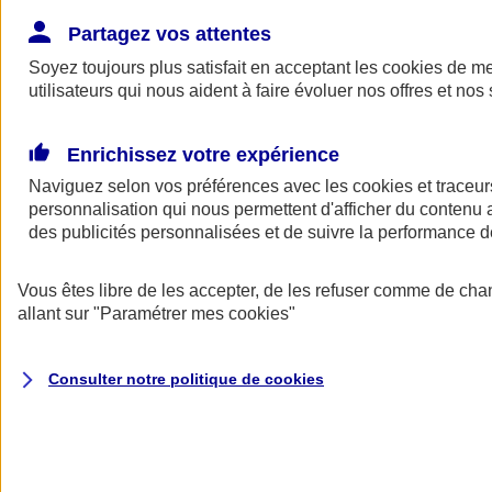
Donner toute leur place aux territoires
Porter l'élan du rugby féminin
Partagez vos attentes
Soyez toujours plus satisfait en acceptant les
cookies
de mes
utilisateurs qui nous aident à faire évoluer nos offres et nos 
Enrichissez votre expérience
Naviguez selon vos préférences avec les
cookies et traceur
personnalisation qui nous permettent d'afficher du contenu a
des publicités personnalisées et de suivre la performance
Vous êtes libre de les accepter, de les refuser comme de cha
allant sur
"Paramétrer mes
cookies
"
Nos actualités
Retour à la section précédente
Consulter notre politique de
cookies
Fermer le menu principal