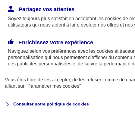
Donner toute leur place aux territoires
Porter l'élan du rugby féminin
Partagez vos attentes
Soyez toujours plus satisfait en acceptant les
cookies
de mes
utilisateurs qui nous aident à faire évoluer nos offres et nos 
Enrichissez votre expérience
Naviguez selon vos préférences avec les
cookies et traceur
personnalisation qui nous permettent d'afficher du contenu a
des publicités personnalisées et de suivre la performance
Vous êtes libre de les accepter, de les refuser comme de cha
allant sur
"Paramétrer mes
cookies
"
Nos actualités
Retour à la section précédente
Consulter notre politique de
cookies
Fermer le menu principal