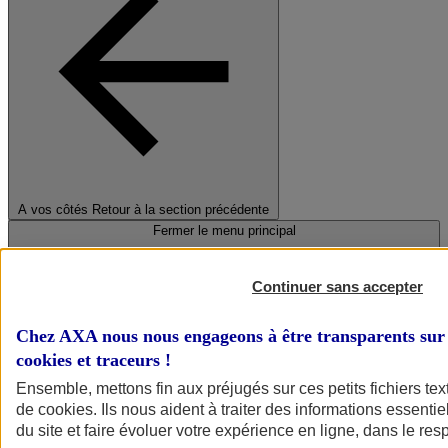
A vos côtés
Retour à la section précédente
Fermer le menu principal
Continuer sans accepter
Chez AXA nous nous engageons à être transparents sur 
cookies et traceurs
!
Ensemble, mettons fin aux préjugés sur ces petits fichiers te
de
cookies
. Ils nous aident à traiter des informations essentie
Préserver la nature et le climat
du site et faire évoluer votre expérience en ligne, dans le resp
Faire avancer la solidarité et l'inclusion