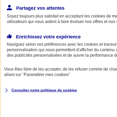
Donner toute leur place aux territoires
Porter l'élan du rugby féminin
Partagez vos attentes
Soyez toujours plus satisfait en acceptant les
cookies
de mes
utilisateurs qui nous aident à faire évoluer nos offres et nos 
Enrichissez votre expérience
Naviguez selon vos préférences avec les
cookies et traceur
personnalisation qui nous permettent d'afficher du contenu a
des publicités personnalisées et de suivre la performance
Vous êtes libre de les accepter, de les refuser comme de cha
allant sur
"Paramétrer mes
cookies
"
Nos actualités
Retour à la section précédente
Consulter notre politique de
cookies
Fermer le menu principal