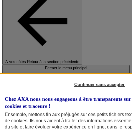
A vos côtés
Retour à la section précédente
Fermer le menu principal
Continuer sans accepter
Chez AXA nous nous engageons à être transparents sur 
cookies et traceurs
!
Ensemble, mettons fin aux préjugés sur ces petits fichiers te
de
cookies
. Ils nous aident à traiter des informations essentie
Préserver la nature et le climat
du site et faire évoluer votre expérience en ligne, dans le resp
Faire avancer la solidarité et l'inclusion