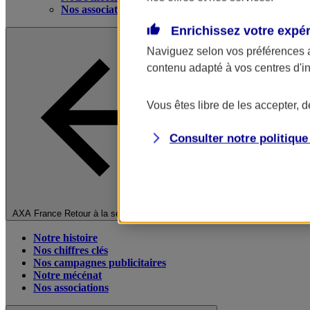
Nos associations
Enrichissez votre expé
Naviguez selon vos préférences 
contenu adapté à vos centres d'i
Vous êtes libre de les accepter, 
Consulter notre politiqu
Fermer le menu principal
AXA France
Retour à la section précédente
Notre histoire
Nos chiffres clés
Nos campagnes publicitaires
Notre mécénat
Nos associations