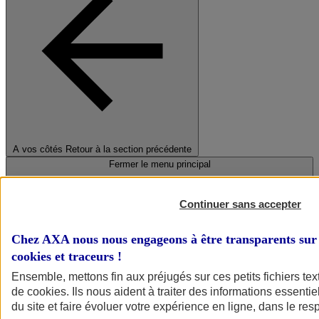
A vos côtés
Retour à la section précédente
Fermer le menu principal
Continuer sans accepter
Chez AXA nous nous engageons à être transparents sur 
cookies et traceurs
!
Ensemble, mettons fin aux préjugés sur ces petits fichiers te
de
cookies
. Ils nous aident à traiter des informations essentie
Préserver la nature et le climat
du site et faire évoluer votre expérience en ligne, dans le resp
Faire avancer la solidarité et l'inclusion