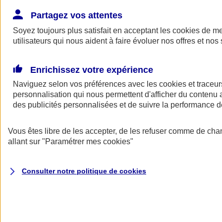
Donner toute leur place aux territoires
Porter l'élan du rugby féminin
Partagez vos attentes
Soyez toujours plus satisfait en acceptant les
cookies
de mes
utilisateurs qui nous aident à faire évoluer nos offres et nos 
Enrichissez votre expérience
Naviguez selon vos préférences avec les
cookies et traceur
personnalisation qui nous permettent d'afficher du contenu a
des publicités personnalisées et de suivre la performance
Vous êtes libre de les accepter, de les refuser comme de cha
allant sur
"Paramétrer mes
cookies
"
Nos actualités
Retour à la section précédente
Consulter notre politique de
cookies
Fermer le menu principal