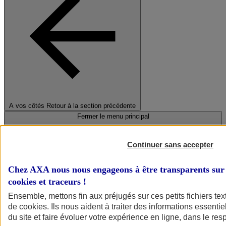
A vos côtés
Retour à la section précédente
Fermer le menu principal
Continuer sans accepter
Chez AXA nous nous engageons à être transparents sur 
cookies et traceurs
!
Ensemble, mettons fin aux préjugés sur ces petits fichiers te
de
cookies
. Ils nous aident à traiter des informations essentie
Préserver la nature et le climat
du site et faire évoluer votre expérience en ligne, dans le resp
Faire avancer la solidarité et l'inclusion