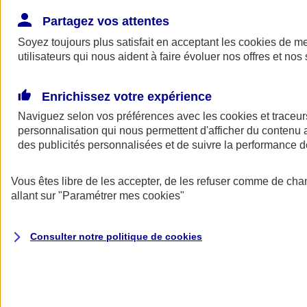
Donner toute leur place aux territoires
Porter l'élan du rugby féminin
Partagez vos attentes
Soyez toujours plus satisfait en acceptant les
cookies
de mes
utilisateurs qui nous aident à faire évoluer nos offres et nos 
Enrichissez votre expérience
Naviguez selon vos préférences avec les
cookies et traceur
personnalisation qui nous permettent d'afficher du contenu a
des publicités personnalisées et de suivre la performance
Vous êtes libre de les accepter, de les refuser comme de cha
allant sur
"Paramétrer mes
cookies
"
Nos actualités
Retour à la section précédente
Consulter notre politique de
cookies
Fermer le menu principal