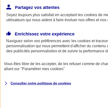
Donner toute leur place aux territoires
Porter l'élan du rugby féminin
Partagez vos attentes
Soyez toujours plus satisfait en acceptant les
cookies
de mes
utilisateurs qui nous aident à faire évoluer nos offres et nos 
Enrichissez votre expérience
Naviguez selon vos préférences avec les
cookies et traceur
personnalisation qui nous permettent d'afficher du contenu a
des publicités personnalisées et de suivre la performance
Vous êtes libre de les accepter, de les refuser comme de cha
allant sur
"Paramétrer mes
cookies
"
Nos actualités
Retour à la section précédente
Consulter notre politique de
cookies
Fermer le menu principal