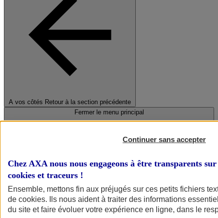
A vos côtés
Retour à la section précédente
Fermer le menu principal
Continuer sans accepter
Chez AXA nous nous engageons à être transparents sur 
cookies et traceurs
!
Ensemble, mettons fin aux préjugés sur ces petits fichiers te
de
cookies
. Ils nous aident à traiter des informations essentie
Préserver la nature et le climat
du site et faire évoluer votre expérience en ligne, dans le resp
Faire avancer la solidarité et l'inclusion