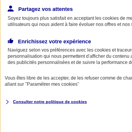
Donner toute leur place aux territoires
Porter l'élan du rugby féminin
Partagez vos attentes
Soyez toujours plus satisfait en acceptant les
cookies
de mes
utilisateurs qui nous aident à faire évoluer nos offres et nos 
Enrichissez votre expérience
Naviguez selon vos préférences avec les
cookies et traceur
personnalisation qui nous permettent d'afficher du contenu a
des publicités personnalisées et de suivre la performance
Vous êtes libre de les accepter, de les refuser comme de cha
allant sur
"Paramétrer mes
cookies
"
Nos actualités
Retour à la section précédente
Consulter notre politique de
cookies
Fermer le menu principal