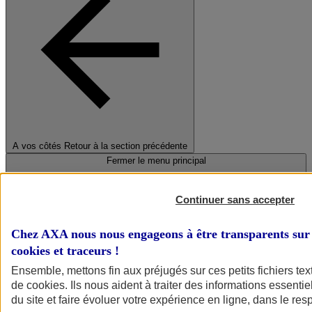
A vos côtés
Retour à la section précédente
Fermer le menu principal
Continuer sans accepter
Chez AXA nous nous engageons à être transparents sur 
cookies et traceurs
!
Ensemble, mettons fin aux préjugés sur ces petits fichiers te
de
cookies
. Ils nous aident à traiter des informations essentie
Préserver la nature et le climat
du site et faire évoluer votre expérience en ligne, dans le resp
Faire avancer la solidarité et l'inclusion