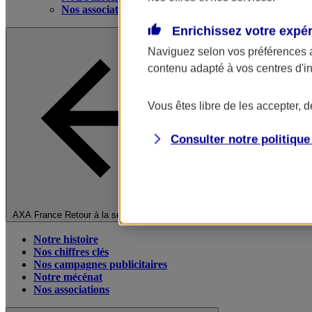
Nos associations
Enrichissez votre expé
Naviguez selon vos préférences 
contenu adapté à vos centres d'i
Vous êtes libre de les accepter, 
Consulter notre politiqu
Fermer le menu principal
AXA France
Retour à la section précédente
Notre histoire
Nos chiffres clés
Nos campagnes publicitaires
Notre mécénat
Nos associations