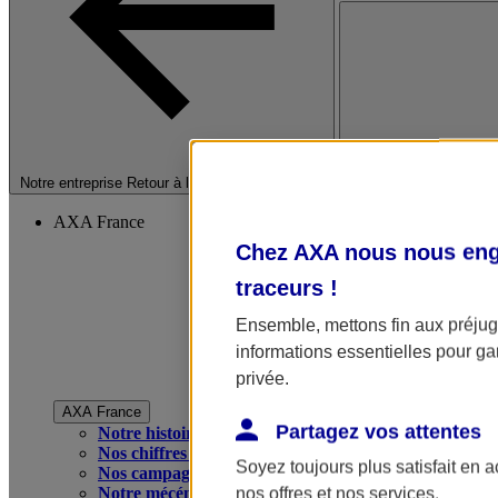
Fermer le menu princip
Notre entreprise
Retour à la section précédente
AXA France
Chez AXA nous nous enga
traceurs
!
Ensemble, mettons fin aux préjugé
informations essentielles pour gar
privée.
AXA France
Partagez vos attentes
Notre histoire
Nos chiffres clés
Soyez toujours plus satisfait en 
Nos campagnes publicitaires
Notre mécénat
nos offres et nos services.