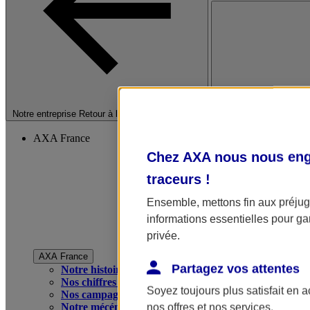
Fermer le menu princip
Notre entreprise
Retour à la section précédente
AXA France
Chez AXA nous nous enga
traceurs
!
Ensemble, mettons fin aux préjugé
informations essentielles pour gar
privée.
AXA France
Partagez vos attentes
Notre histoire
Nos chiffres clés
Soyez toujours plus satisfait en 
Nos campagnes publicitaires
Notre mécénat
nos offres et nos services.