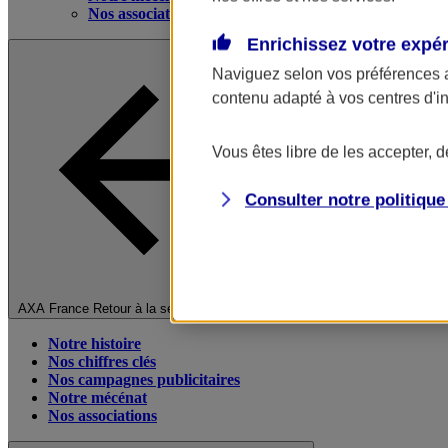
Nos associations
Enrichissez votre expé
Naviguez selon vos préférences 
contenu adapté à vos centres d'i
Vous êtes libre de les accepter, 
Consulter notre politiqu
Fermer le menu principal
AXA France
Retour à la section précédente
Notre histoire
Nos chiffres clés
Nos campagnes publicitaires
Notre mécénat
Nos associations