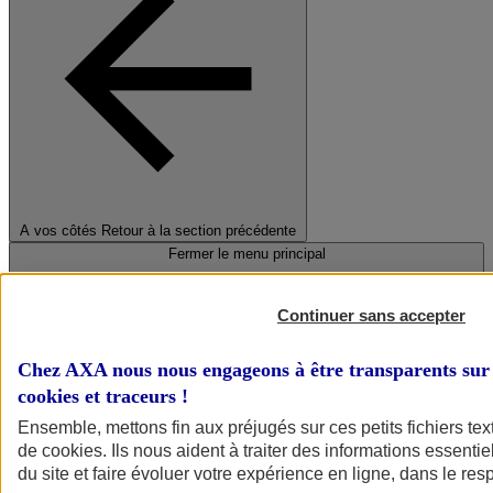
A vos côtés
Retour à la section précédente
Fermer le menu principal
Continuer sans accepter
Chez AXA nous nous engageons à être transparents sur 
cookies et traceurs
!
Ensemble, mettons fin aux préjugés sur ces petits fichiers te
de
cookies
. Ils nous aident à traiter des informations essentie
Préserver la nature et le climat
du site et faire évoluer votre expérience en ligne, dans le resp
Faire avancer la solidarité et l'inclusion