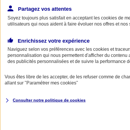
Donner toute leur place aux territoires
Porter l'élan du rugby féminin
Partagez vos attentes
Soyez toujours plus satisfait en acceptant les
cookies
de mes
utilisateurs qui nous aident à faire évoluer nos offres et nos 
Enrichissez votre expérience
Naviguez selon vos préférences avec les
cookies et traceur
personnalisation qui nous permettent d'afficher du contenu a
des publicités personnalisées et de suivre la performance
Vous êtes libre de les accepter, de les refuser comme de cha
allant sur
"Paramétrer mes
cookies
"
Nos actualités
Retour à la section précédente
Consulter notre politique de
cookies
Fermer le menu principal