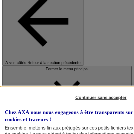
A vos côtés
Retour à la section précédente
Fermer le menu principal
Continuer sans accepter
Chez AXA nous nous engageons à être transparents sur 
cookies et traceurs
!
Préserver la nature et le climat
Ensemble, mettons fin aux préjugés sur ces petits fichiers te
Faire avancer la solidarité et l'inclusion