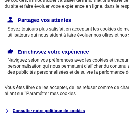
de
cookies
. Ils nous aident à traiter des informations essentie
Donner toute leur place aux territoires
du site et faire évoluer votre expérience en ligne, dans le resp
Porter l'élan du rugby féminin
Partagez vos attentes
Soyez toujours plus satisfait en acceptant les
cookies
de mes
utilisateurs qui nous aident à faire évoluer nos offres et nos 
Enrichissez votre expérience
Naviguez selon vos préférences avec les
cookies et traceur
personnalisation qui nous permettent d'afficher du contenu a
des publicités personnalisées et de suivre la performance
Vous êtes libre de les accepter, de les refuser comme de cha
allant sur
"Paramétrer mes
cookies
"
Nos actualités
Retour à la section précédente
Fermer le menu principal
Consulter notre politique de
cookies