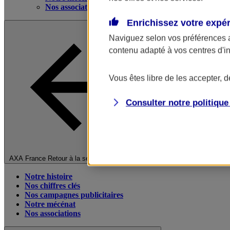
Nos associations
Enrichissez votre expé
Naviguez selon vos préférences 
contenu adapté à vos centres d'i
Vous êtes libre de les accepter, 
Consulter notre politiqu
Fermer le menu principal
AXA France
Retour à la section précédente
Notre histoire
Nos chiffres clés
Nos campagnes publicitaires
Notre mécénat
Nos associations