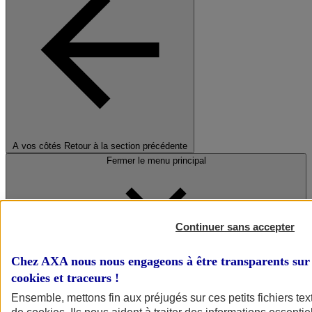
A vos côtés
Retour à la section précédente
Fermer le menu principal
Continuer sans accepter
Chez AXA nous nous engageons à être transparents sur 
cookies et traceurs
!
Préserver la nature et le climat
Ensemble, mettons fin aux préjugés sur ces petits fichiers te
Faire avancer la solidarité et l'inclusion