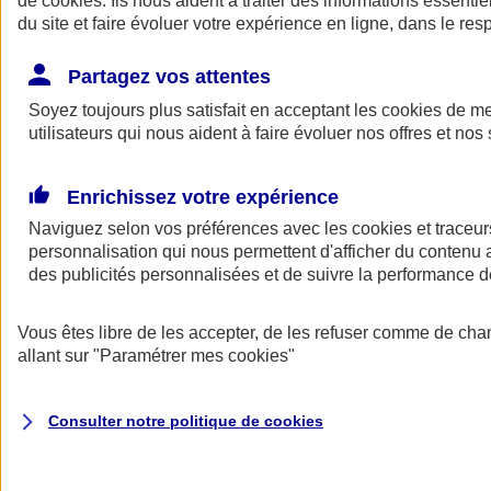
de
cookies
. Ils nous aident à traiter des informations essentie
Donner toute leur place aux territoires
du site et faire évoluer votre expérience en ligne, dans le resp
Porter l'élan du rugby féminin
Partagez vos attentes
Soyez toujours plus satisfait en acceptant les
cookies
de mes
utilisateurs qui nous aident à faire évoluer nos offres et nos 
Enrichissez votre expérience
Naviguez selon vos préférences avec les
cookies et traceur
personnalisation qui nous permettent d'afficher du contenu a
des publicités personnalisées et de suivre la performance
Vous êtes libre de les accepter, de les refuser comme de cha
allant sur
"Paramétrer mes
cookies
"
Nos actualités
Retour à la section précédente
Fermer le menu principal
Consulter notre politique de
cookies