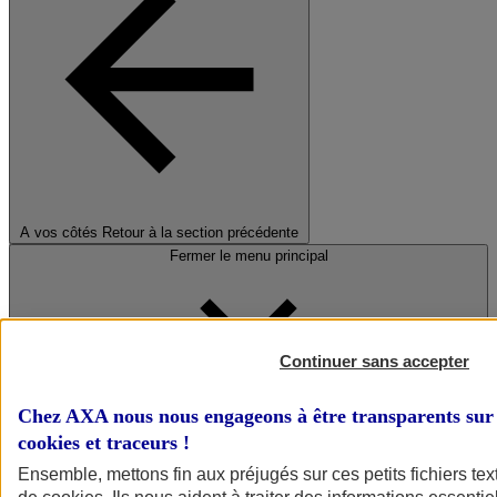
A vos côtés
Retour à la section précédente
Fermer le menu principal
Continuer sans accepter
Chez AXA nous nous engageons à être transparents sur 
cookies et traceurs
!
Préserver la nature et le climat
Ensemble, mettons fin aux préjugés sur ces petits fichiers te
Faire avancer la solidarité et l'inclusion