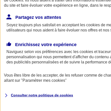
de
cookies
. Ils nous aident à traiter des informations essentie
Donner toute leur place aux territoires
du site et faire évoluer votre expérience en ligne, dans le resp
Porter l'élan du rugby féminin
Partagez vos attentes
Soyez toujours plus satisfait en acceptant les
cookies
de mes
utilisateurs qui nous aident à faire évoluer nos offres et nos 
Enrichissez votre expérience
Naviguez selon vos préférences avec les
cookies et traceur
personnalisation qui nous permettent d'afficher du contenu a
des publicités personnalisées et de suivre la performance
Vous êtes libre de les accepter, de les refuser comme de cha
allant sur
"Paramétrer mes
cookies
"
Nos actualités
Retour à la section précédente
Fermer le menu principal
Consulter notre politique de
cookies