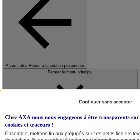
A vos côtés
Retour à la section précédente
Fermer le menu principal
Continuer sans accepter
Chez AXA nous nous engageons à être transparents sur 
cookies et traceurs
!
Préserver la nature et le climat
Ensemble, mettons fin aux préjugés sur ces petits fichiers te
Faire avancer la solidarité et l'inclusion