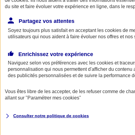
de
cookies
. Ils nous aident à traiter des informations essentie
Donner toute leur place aux territoires
du site et faire évoluer votre expérience en ligne, dans le resp
Porter l'élan du rugby féminin
Partagez vos attentes
Soyez toujours plus satisfait en acceptant les
cookies
de mes
utilisateurs qui nous aident à faire évoluer nos offres et nos 
Enrichissez votre expérience
Naviguez selon vos préférences avec les
cookies et traceur
personnalisation qui nous permettent d'afficher du contenu a
des publicités personnalisées et de suivre la performance
Vous êtes libre de les accepter, de les refuser comme de cha
allant sur
"Paramétrer mes
cookies
"
Nos actualités
Retour à la section précédente
Fermer le menu principal
Consulter notre politique de
cookies