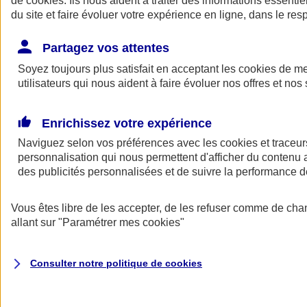
de
cookies
. Ils nous aident à traiter des informations essentie
Donner toute leur place aux territoires
du site et faire évoluer votre expérience en ligne, dans le resp
Porter l'élan du rugby féminin
Partagez vos attentes
Soyez toujours plus satisfait en acceptant les
cookies
de mes
utilisateurs qui nous aident à faire évoluer nos offres et nos 
Enrichissez votre expérience
Naviguez selon vos préférences avec les
cookies et traceur
personnalisation qui nous permettent d'afficher du contenu a
des publicités personnalisées et de suivre la performance
Vous êtes libre de les accepter, de les refuser comme de cha
allant sur
"Paramétrer mes
cookies
"
Nos actualités
Retour à la section précédente
Fermer le menu principal
Consulter notre politique de
cookies