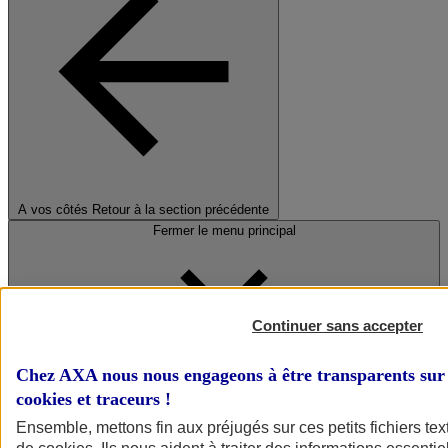
A vos côtés
Retour à la section précédente
Fermer le menu principal
Continuer sans accepter
Chez AXA nous nous engageons à être transparents sur 
cookies et traceurs
!
Préserver la nature et le climat
Ensemble, mettons fin aux préjugés sur ces petits fichiers te
Faire avancer la solidarité et l'inclusion