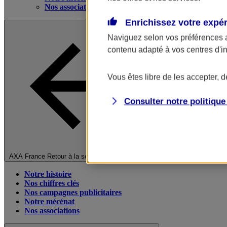
Nos associations
Enrichissez votre expé
Naviguez selon vos préférences 
contenu adapté à vos centres d'i
Vous êtes libre de les accepter, 
Consulter notre politiqu
Fermer le menu principal
AXA France
Retour à la section précédente
Notre histoire
Nos chiffres clés
Nos campagnes publicitaires
Notre mécénat
Nos associations