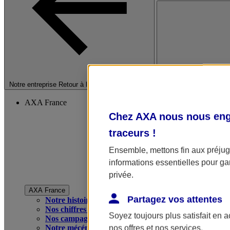
Fermer le menu princip
Notre entreprise
Retour à la section précédente
AXA France
Chez AXA nous nous enga
traceurs
!
Ensemble, mettons fin aux préjugé
informations essentielles pour gar
privée.
AXA France
Partagez vos attentes
Notre histoire
Nos chiffres clés
Soyez toujours plus satisfait en 
Nos campagnes publicitaires
Notre mécénat
nos offres et nos services.