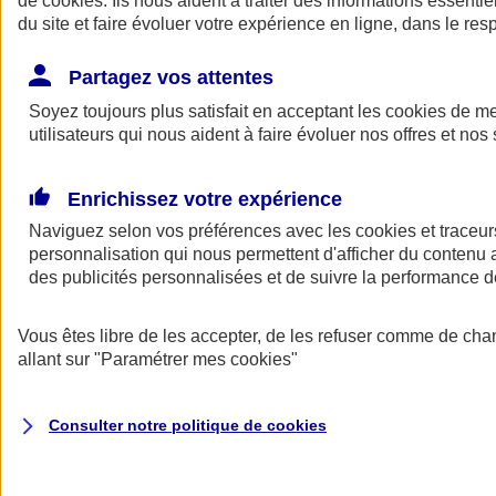
de
cookies
. Ils nous aident à traiter des informations essentie
Donner toute leur place aux territoires
du site et faire évoluer votre expérience en ligne, dans le resp
Porter l'élan du rugby féminin
Partagez vos attentes
Soyez toujours plus satisfait en acceptant les
cookies
de mes
utilisateurs qui nous aident à faire évoluer nos offres et nos 
Enrichissez votre expérience
Naviguez selon vos préférences avec les
cookies et traceur
personnalisation qui nous permettent d'afficher du contenu a
des publicités personnalisées et de suivre la performance
Vous êtes libre de les accepter, de les refuser comme de cha
allant sur
"Paramétrer mes
cookies
"
Nos actualités
Retour à la section précédente
Fermer le menu principal
Consulter notre politique de
cookies