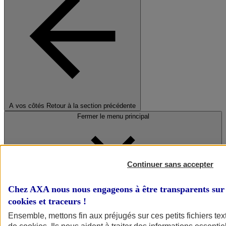
A vos côtés
Retour à la section précédente
Fermer le menu principal
Continuer sans accepter
Chez AXA nous nous engageons à être transparents sur 
cookies et traceurs
!
Préserver la nature et le climat
Ensemble, mettons fin aux préjugés sur ces petits fichiers te
Faire avancer la solidarité et l'inclusion