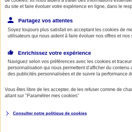
de
cookies
. Ils nous aident à traiter des informations essentie
Donner toute leur place aux territoires
du site et faire évoluer votre expérience en ligne, dans le resp
Porter l'élan du rugby féminin
Partagez vos attentes
Soyez toujours plus satisfait en acceptant les
cookies
de mes
utilisateurs qui nous aident à faire évoluer nos offres et nos 
Enrichissez votre expérience
Naviguez selon vos préférences avec les
cookies et traceur
personnalisation qui nous permettent d'afficher du contenu a
des publicités personnalisées et de suivre la performance
Vous êtes libre de les accepter, de les refuser comme de cha
allant sur
"Paramétrer mes
cookies
"
Nos actualités
Retour à la section précédente
Fermer le menu principal
Consulter notre politique de
cookies