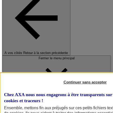
A vos côtés
Retour à la section précédente
Fermer le menu principal
Continuer sans accepter
Chez AXA nous nous engageons à être transparents sur 
cookies et traceurs
!
Préserver la nature et le climat
Ensemble, mettons fin aux préjugés sur ces petits fichiers te
Faire avancer la solidarité et l'inclusion