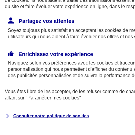
de
cookies
. Ils nous aident à traiter des informations essentie
Donner toute leur place aux territoires
du site et faire évoluer votre expérience en ligne, dans le resp
Porter l'élan du rugby féminin
Partagez vos attentes
Soyez toujours plus satisfait en acceptant les
cookies
de mes
utilisateurs qui nous aident à faire évoluer nos offres et nos 
Enrichissez votre expérience
Naviguez selon vos préférences avec les
cookies et traceur
personnalisation qui nous permettent d'afficher du contenu a
des publicités personnalisées et de suivre la performance
Vous êtes libre de les accepter, de les refuser comme de cha
allant sur
"Paramétrer mes
cookies
"
Nos actualités
Retour à la section précédente
Fermer le menu principal
Consulter notre politique de
cookies