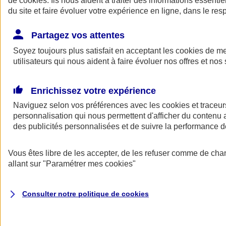
de
cookies
. Ils nous aident à traiter des informations essentie
Donner toute leur place aux territoires
du site et faire évoluer votre expérience en ligne, dans le resp
Porter l'élan du rugby féminin
Partagez vos attentes
Soyez toujours plus satisfait en acceptant les
cookies
de mes
utilisateurs qui nous aident à faire évoluer nos offres et nos 
Enrichissez votre expérience
Naviguez selon vos préférences avec les
cookies et traceur
personnalisation qui nous permettent d'afficher du contenu a
des publicités personnalisées et de suivre la performance
Vous êtes libre de les accepter, de les refuser comme de cha
allant sur
"Paramétrer mes
cookies
"
Nos actualités
Retour à la section précédente
Fermer le menu principal
Consulter notre politique de
cookies