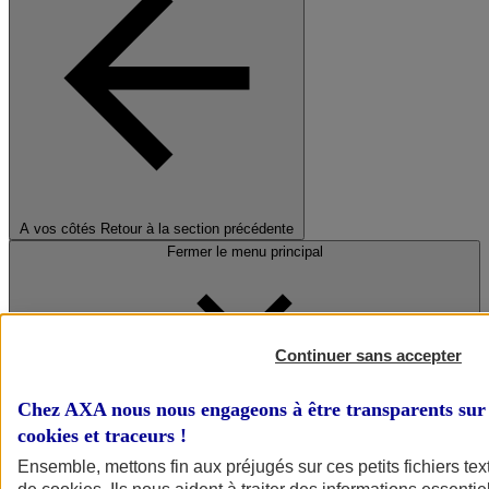
A vos côtés
Retour à la section précédente
Fermer le menu principal
Continuer sans accepter
Chez AXA nous nous engageons à être transparents sur 
cookies et traceurs
!
Préserver la nature et le climat
Ensemble, mettons fin aux préjugés sur ces petits fichiers te
Faire avancer la solidarité et l'inclusion