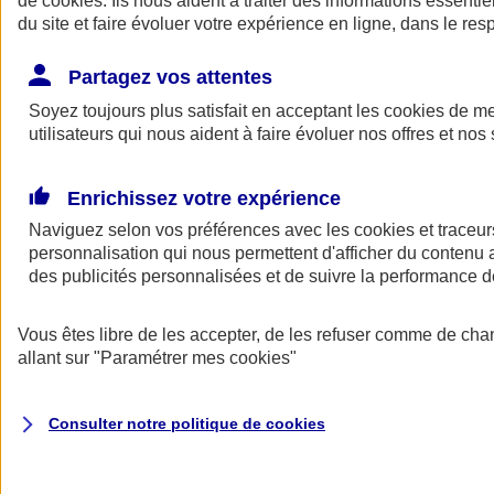
de
cookies
. Ils nous aident à traiter des informations essentie
Donner toute leur place aux territoires
du site et faire évoluer votre expérience en ligne, dans le resp
Porter l'élan du rugby féminin
Partagez vos attentes
Soyez toujours plus satisfait en acceptant les
cookies
de mes
utilisateurs qui nous aident à faire évoluer nos offres et nos 
Enrichissez votre expérience
Naviguez selon vos préférences avec les
cookies et traceur
personnalisation qui nous permettent d'afficher du contenu a
des publicités personnalisées et de suivre la performance
Vous êtes libre de les accepter, de les refuser comme de cha
allant sur
"Paramétrer mes
cookies
"
Nos actualités
Retour à la section précédente
Fermer le menu principal
Consulter notre politique de
cookies