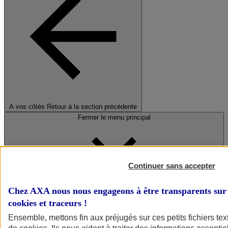
A vos côtés
Retour à la section précédente
Fermer le menu principal
Continuer sans accepter
Chez AXA nous nous engageons à être transparents sur 
cookies et traceurs
!
Préserver la nature et le climat
Ensemble, mettons fin aux préjugés sur ces petits fichiers te
Faire avancer la solidarité et l'inclusion