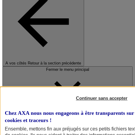
A vos côtés
Retour à la section précédente
Fermer le menu principal
Continuer sans accepter
Chez AXA nous nous engageons à être transparents sur 
cookies et traceurs
!
Préserver la nature et le climat
Ensemble, mettons fin aux préjugés sur ces petits fichiers te
Faire avancer la solidarité et l'inclusion