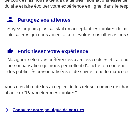
de
cookies
. Ils nous aident à traiter des informations essentie
Donner toute leur place aux territoires
du site et faire évoluer votre expérience en ligne, dans le resp
Porter l'élan du rugby féminin
Partagez vos attentes
Soyez toujours plus satisfait en acceptant les
cookies
de mes
utilisateurs qui nous aident à faire évoluer nos offres et nos 
Enrichissez votre expérience
Naviguez selon vos préférences avec les
cookies et traceur
personnalisation qui nous permettent d'afficher du contenu a
des publicités personnalisées et de suivre la performance
Vous êtes libre de les accepter, de les refuser comme de cha
allant sur
"Paramétrer mes
cookies
"
Nos actualités
Retour à la section précédente
Fermer le menu principal
Consulter notre politique de
cookies