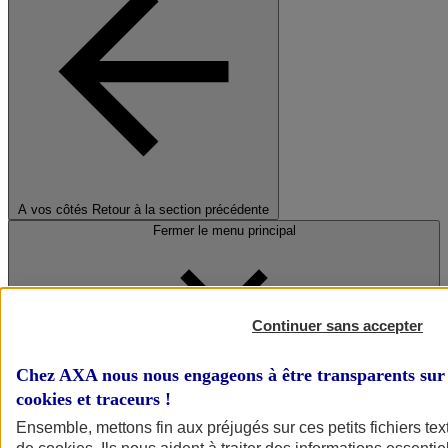
A vos côtés
Retour à la section précédente
Fermer le menu principal
Continuer sans accepter
Chez AXA nous nous engageons à être transparents sur 
cookies et traceurs
!
Préserver la nature et le climat
Ensemble, mettons fin aux préjugés sur ces petits fichiers te
Faire avancer la solidarité et l'inclusion