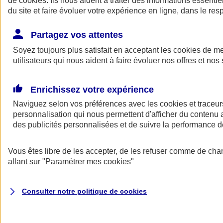
de
cookies
. Ils nous aident à traiter des informations essentie
Donner toute leur place aux territoires
du site et faire évoluer votre expérience en ligne, dans le resp
Porter l'élan du rugby féminin
Partagez vos attentes
Soyez toujours plus satisfait en acceptant les
cookies
de mes
utilisateurs qui nous aident à faire évoluer nos offres et nos 
Enrichissez votre expérience
Naviguez selon vos préférences avec les
cookies et traceur
personnalisation qui nous permettent d'afficher du contenu a
des publicités personnalisées et de suivre la performance
Vous êtes libre de les accepter, de les refuser comme de cha
allant sur
"Paramétrer mes
cookies
"
Nos actualités
Retour à la section précédente
Fermer le menu principal
Consulter notre politique de
cookies