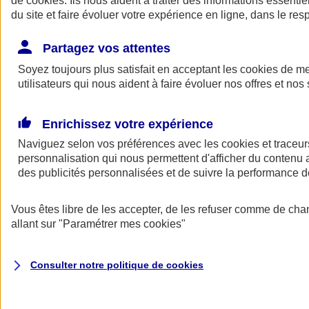
de
cookies
. Ils nous aident à traiter des informations essentie
Donner toute leur place aux territoires
du site et faire évoluer votre expérience en ligne, dans le resp
Porter l'élan du rugby féminin
Partagez vos attentes
Soyez toujours plus satisfait en acceptant les
cookies
de mes
utilisateurs qui nous aident à faire évoluer nos offres et nos 
Enrichissez votre expérience
Naviguez selon vos préférences avec les
cookies et traceur
personnalisation qui nous permettent d'afficher du contenu a
des publicités personnalisées et de suivre la performance
Vous êtes libre de les accepter, de les refuser comme de cha
allant sur
"Paramétrer mes
cookies
"
Nos actualités
Retour à la section précédente
Fermer le menu principal
Consulter notre politique de
cookies