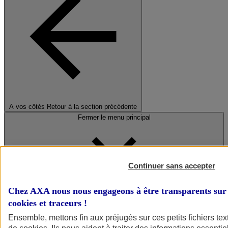
A vos côtés
Retour à la section précédente
Fermer le menu principal
Continuer sans accepter
Chez AXA nous nous engageons à être transparents sur 
cookies et traceurs
!
Préserver la nature et le climat
Ensemble, mettons fin aux préjugés sur ces petits fichiers te
Faire avancer la solidarité et l'inclusion