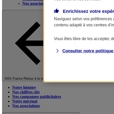
Nos associations
Enrichissez votre expé
Naviguez selon vos préférences 
contenu adapté à vos centres d'i
Vous êtes libre de les accepter, 
Consulter notre politiqu
Fermer le menu principal
AXA France
Retour à la section précédente
Notre histoire
Nos chiffres clés
Nos campagnes publicitaires
Notre mécénat
Nos associations