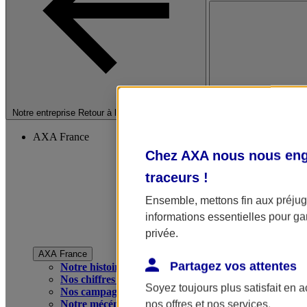
Fermer le menu princip
Notre entreprise
Retour à la section précédente
AXA France
Chez AXA nous nous enga
traceurs
!
Ensemble, mettons fin aux préjugé
informations essentielles pour gar
privée.
AXA France
Partagez vos attentes
Notre histoire
Nos chiffres clés
Soyez toujours plus satisfait en 
Nos campagnes publicitaires
Notre mécénat
nos offres et nos services.