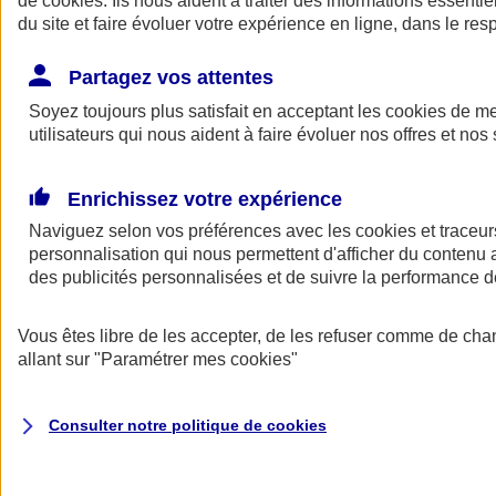
de
cookies
. Ils nous aident à traiter des informations essentie
Donner toute leur place aux territoires
du site et faire évoluer votre expérience en ligne, dans le resp
Porter l'élan du rugby féminin
Partagez vos attentes
Soyez toujours plus satisfait en acceptant les
cookies
de mes
utilisateurs qui nous aident à faire évoluer nos offres et nos 
Enrichissez votre expérience
Naviguez selon vos préférences avec les
cookies et traceur
personnalisation qui nous permettent d'afficher du contenu a
des publicités personnalisées et de suivre la performance
Vous êtes libre de les accepter, de les refuser comme de cha
allant sur
"Paramétrer mes
cookies
"
Nos actualités
Retour à la section précédente
Fermer le menu principal
Consulter notre politique de
cookies