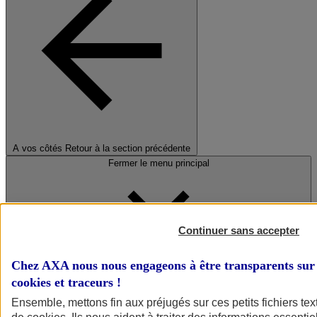
A vos côtés
Retour à la section précédente
Fermer le menu principal
Continuer sans accepter
Chez AXA nous nous engageons à être transparents sur 
cookies et traceurs
!
Préserver la nature et le climat
Ensemble, mettons fin aux préjugés sur ces petits fichiers te
Faire avancer la solidarité et l'inclusion