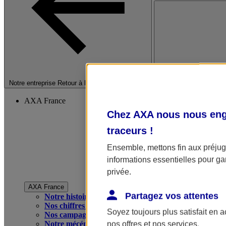
Fermer le menu princip
Notre entreprise
Retour à la section précédente
AXA France
Chez AXA nous nous enga
traceurs
!
Ensemble, mettons fin aux préjugé
informations essentielles pour gar
privée.
AXA France
Partagez vos attentes
Notre histoire
Nos chiffres clés
Soyez toujours plus satisfait en 
Nos campagnes publicitaires
Notre mécénat
nos offres et nos services.