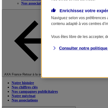
Nos associations
Enrichissez votre expé
Naviguez selon vos préférences 
contenu adapté à vos centres d'i
Vous êtes libre de les accepter, 
Consulter notre politiqu
Fermer le menu principal
AXA France
Retour à la section précédente
Notre histoire
Nos chiffres clés
Nos campagnes publicitaires
Notre mécénat
Nos associations