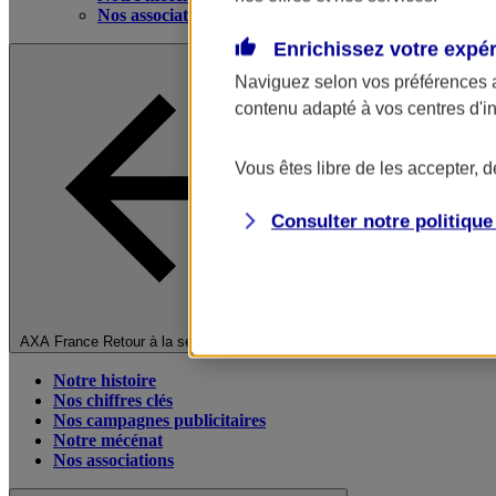
Nos associations
Enrichissez votre expé
Naviguez selon vos préférences 
contenu adapté à vos centres d'i
Vous êtes libre de les accepter, 
Consulter notre politiqu
Fermer le menu principal
AXA France
Retour à la section précédente
Notre histoire
Nos chiffres clés
Nos campagnes publicitaires
Notre mécénat
Nos associations