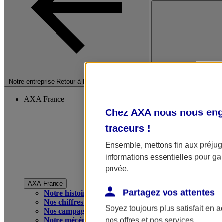
Fermer le menu princip
Notre entreprise
Retour à la section précédente
AXA France
Chez AXA nous nous enga
traceurs
!
Ensemble, mettons fin aux préjugé
informations essentielles pour gar
privée.
AXA France
Partagez vos attentes
Notre histoire
Nos chiffres clés
Soyez toujours plus satisfait en 
Nos campagnes publicitaires
Notre mécénat
nos offres et nos services.