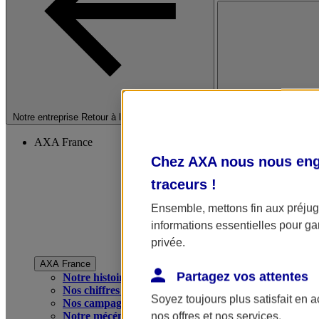
Fermer le menu princip
Notre entreprise
Retour à la section précédente
AXA France
Chez AXA nous nous enga
traceurs
!
Ensemble, mettons fin aux préjugé
informations essentielles pour gar
privée.
AXA France
Partagez vos attentes
Notre histoire
Nos chiffres clés
Soyez toujours plus satisfait en 
Nos campagnes publicitaires
Notre mécénat
nos offres et nos services.