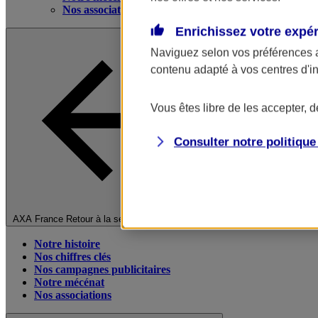
Nos associations
Enrichissez votre expé
Naviguez selon vos préférences 
contenu adapté à vos centres d'i
Vous êtes libre de les accepter, 
Consulter notre politiqu
Fermer le menu principal
AXA France
Retour à la section précédente
Notre histoire
Nos chiffres clés
Nos campagnes publicitaires
Notre mécénat
Nos associations