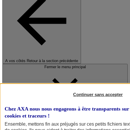
A vos côtés
Retour à la section précédente
Fermer le menu principal
Continuer sans accepter
Chez AXA nous nous engageons à être transparents sur 
cookies et traceurs
!
Préserver la nature et le climat
Ensemble, mettons fin aux préjugés sur ces petits fichiers te
Faire avancer la solidarité et l'inclusion