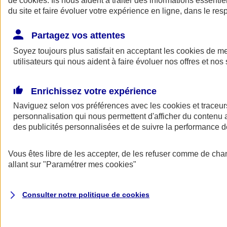
de
cookies
. Ils nous aident à traiter des informations essentie
Donner toute leur place aux territoires
du site et faire évoluer votre expérience en ligne, dans le resp
Porter l'élan du rugby féminin
Partagez vos attentes
Soyez toujours plus satisfait en acceptant les
cookies
de mes
utilisateurs qui nous aident à faire évoluer nos offres et nos 
Enrichissez votre expérience
Naviguez selon vos préférences avec les
cookies et traceur
personnalisation qui nous permettent d'afficher du contenu a
des publicités personnalisées et de suivre la performance
Vous êtes libre de les accepter, de les refuser comme de cha
allant sur
"Paramétrer mes
cookies
"
Nos actualités
Retour à la section précédente
Fermer le menu principal
Consulter notre politique de
cookies