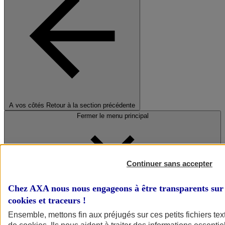
A vos côtés
Retour à la section précédente
Fermer le menu principal
Continuer sans accepter
Chez AXA nous nous engageons à être transparents sur 
cookies et traceurs
!
Préserver la nature et le climat
Ensemble, mettons fin aux préjugés sur ces petits fichiers te
Faire avancer la solidarité et l'inclusion