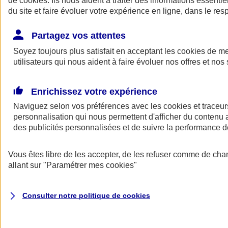
de
cookies
. Ils nous aident à traiter des informations essentie
Donner toute leur place aux territoires
du site et faire évoluer votre expérience en ligne, dans le resp
Porter l'élan du rugby féminin
Partagez vos attentes
Soyez toujours plus satisfait en acceptant les
cookies
de mes
utilisateurs qui nous aident à faire évoluer nos offres et nos 
Enrichissez votre expérience
Naviguez selon vos préférences avec les
cookies et traceur
personnalisation qui nous permettent d'afficher du contenu a
des publicités personnalisées et de suivre la performance
Vous êtes libre de les accepter, de les refuser comme de cha
allant sur
"Paramétrer mes
cookies
"
Nos actualités
Retour à la section précédente
Fermer le menu principal
Consulter notre politique de
cookies