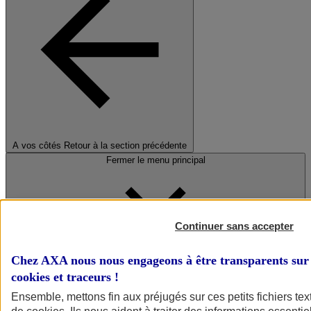
A vos côtés
Retour à la section précédente
Fermer le menu principal
Continuer sans accepter
Chez AXA nous nous engageons à être transparents sur 
cookies et traceurs
!
Préserver la nature et le climat
Ensemble, mettons fin aux préjugés sur ces petits fichiers te
Faire avancer la solidarité et l'inclusion