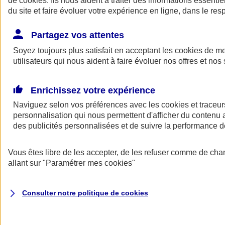
de
cookies
. Ils nous aident à traiter des informations essentie
Donner toute leur place aux territoires
du site et faire évoluer votre expérience en ligne, dans le resp
Porter l'élan du rugby féminin
Partagez vos attentes
Soyez toujours plus satisfait en acceptant les
cookies
de mes
utilisateurs qui nous aident à faire évoluer nos offres et nos 
Enrichissez votre expérience
Naviguez selon vos préférences avec les
cookies et traceur
personnalisation qui nous permettent d'afficher du contenu a
des publicités personnalisées et de suivre la performance
Vous êtes libre de les accepter, de les refuser comme de cha
allant sur
"Paramétrer mes
cookies
"
Nos actualités
Retour à la section précédente
Fermer le menu principal
Consulter notre politique de
cookies