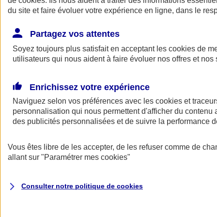
de
cookies
. Ils nous aident à traiter des informations essentie
Donner toute leur place aux territoires
du site et faire évoluer votre expérience en ligne, dans le resp
Porter l'élan du rugby féminin
Partagez vos attentes
Soyez toujours plus satisfait en acceptant les
cookies
de mes
utilisateurs qui nous aident à faire évoluer nos offres et nos 
Enrichissez votre expérience
Naviguez selon vos préférences avec les
cookies et traceur
personnalisation qui nous permettent d'afficher du contenu a
des publicités personnalisées et de suivre la performance
Vous êtes libre de les accepter, de les refuser comme de cha
allant sur
"Paramétrer mes
cookies
"
Nos actualités
Retour à la section précédente
Fermer le menu principal
Consulter notre politique de
cookies