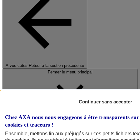
A vos côtés
Retour à la section précédente
Fermer le menu principal
Continuer sans accepter
Chez AXA nous nous engageons à être transparents sur 
cookies et traceurs
!
Préserver la nature et le climat
Ensemble, mettons fin aux préjugés sur ces petits fichiers te
Faire avancer la solidarité et l'inclusion