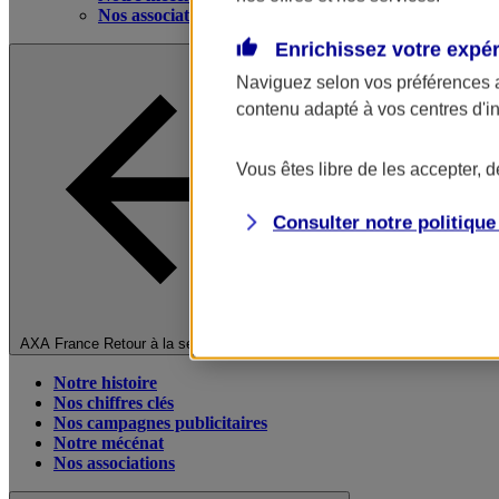
Nos associations
Enrichissez votre expé
Naviguez selon vos préférences 
contenu adapté à vos centres d'i
Vous êtes libre de les accepter, 
Consulter notre politiqu
Fermer le menu principal
AXA France
Retour à la section précédente
Notre histoire
Nos chiffres clés
Nos campagnes publicitaires
Notre mécénat
Nos associations