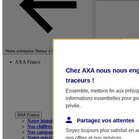
Fermer le menu princip
Notre entreprise
Retour à la section précédente
AXA France
Chez AXA nous nous enga
traceurs
!
Ensemble, mettons fin aux préjugé
informations essentielles pour gar
privée.
AXA France
Partagez vos attentes
Notre histoire
Nos chiffres clés
Soyez toujours plus satisfait en 
Nos campagnes publicitaires
Notre mécénat
nos offres et nos services.