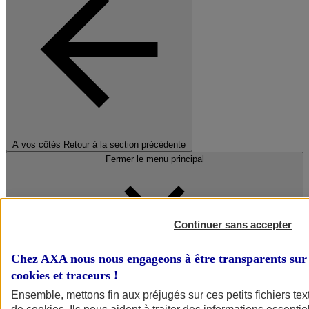
A vos côtés
Retour à la section précédente
Fermer le menu principal
Continuer sans accepter
Chez AXA nous nous engageons à être transparents sur 
cookies et traceurs
!
Préserver la nature et le climat
Ensemble, mettons fin aux préjugés sur ces petits fichiers te
Faire avancer la solidarité et l'inclusion