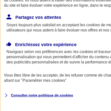
de
cookies
. Ils nous aident à traiter des informations essentie
Donner toute leur place aux territoires
du site et faire évoluer votre expérience en ligne, dans le resp
Porter l'élan du rugby féminin
Partagez vos attentes
Soyez toujours plus satisfait en acceptant les
cookies
de mes
utilisateurs qui nous aident à faire évoluer nos offres et nos 
Enrichissez votre expérience
Naviguez selon vos préférences avec les
cookies et traceur
personnalisation qui nous permettent d'afficher du contenu a
des publicités personnalisées et de suivre la performance
Vous êtes libre de les accepter, de les refuser comme de cha
allant sur
"Paramétrer mes
cookies
"
Nos actualités
Retour à la section précédente
Fermer le menu principal
Consulter notre politique de
cookies