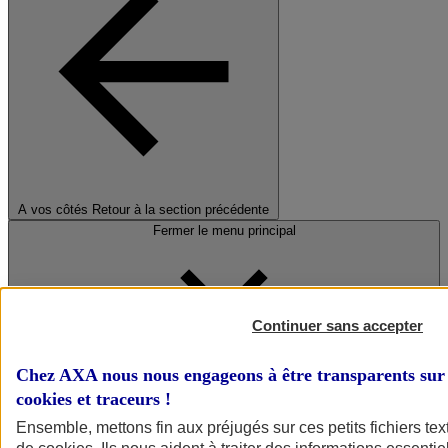
A vos côtés
Retour à la section précédente
Fermer le menu principal
Continuer sans accepter
Chez AXA nous nous engageons à être transparents sur 
cookies et traceurs
!
Préserver la nature et le climat
Ensemble, mettons fin aux préjugés sur ces petits fichiers te
Faire avancer la solidarité et l'inclusion