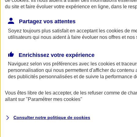
de
cookies
. Ils nous aident à traiter des informations essentie
Donner toute leur place aux territoires
du site et faire évoluer votre expérience en ligne, dans le resp
Porter l'élan du rugby féminin
Partagez vos attentes
Soyez toujours plus satisfait en acceptant les
cookies
de mes
utilisateurs qui nous aident à faire évoluer nos offres et nos 
Enrichissez votre expérience
Naviguez selon vos préférences avec les
cookies et traceur
personnalisation qui nous permettent d'afficher du contenu a
des publicités personnalisées et de suivre la performance
Vous êtes libre de les accepter, de les refuser comme de cha
allant sur
"Paramétrer mes
cookies
"
Nos actualités
Retour à la section précédente
Fermer le menu principal
Consulter notre politique de
cookies