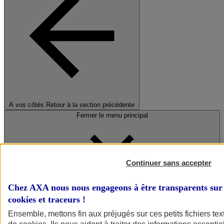
A vos côtés
Retour à la section précédente
Fermer le menu principal
Continuer sans accepter
Chez AXA nous nous engageons à être transparents sur 
cookies et traceurs
!
Préserver la nature et le climat
Ensemble, mettons fin aux préjugés sur ces petits fichiers te
Faire avancer la solidarité et l'inclusion