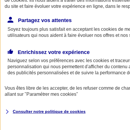
de
cookies
. Ils nous aident à traiter des informations essentie
Donner toute leur place aux territoires
du site et faire évoluer votre expérience en ligne, dans le resp
Porter l'élan du rugby féminin
Partagez vos attentes
Soyez toujours plus satisfait en acceptant les
cookies
de mes
utilisateurs qui nous aident à faire évoluer nos offres et nos 
Enrichissez votre expérience
Naviguez selon vos préférences avec les
cookies et traceur
personnalisation qui nous permettent d'afficher du contenu a
des publicités personnalisées et de suivre la performance
Vous êtes libre de les accepter, de les refuser comme de cha
allant sur
"Paramétrer mes
cookies
"
Nos actualités
Retour à la section précédente
Fermer le menu principal
Consulter notre politique de
cookies