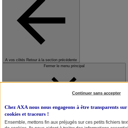
A vos côtés
Retour à la section précédente
Fermer le menu principal
Continuer sans accepter
Chez AXA nous nous engageons à être transparents sur 
cookies et traceurs
!
Préserver la nature et le climat
Ensemble, mettons fin aux préjugés sur ces petits fichiers te
Faire avancer la solidarité et l'inclusion