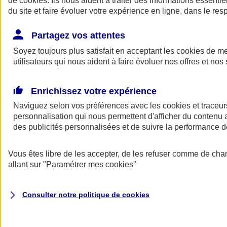
de
cookies
. Ils nous aident à traiter des informations essentie
Donner toute leur place aux territoires
du site et faire évoluer votre expérience en ligne, dans le resp
Porter l'élan du rugby féminin
Partagez vos attentes
Soyez toujours plus satisfait en acceptant les
cookies
de mes
utilisateurs qui nous aident à faire évoluer nos offres et nos 
Enrichissez votre expérience
Naviguez selon vos préférences avec les
cookies et traceur
personnalisation qui nous permettent d'afficher du contenu a
des publicités personnalisées et de suivre la performance
Vous êtes libre de les accepter, de les refuser comme de cha
allant sur
"Paramétrer mes
cookies
"
Nos actualités
Retour à la section précédente
Fermer le menu principal
Consulter notre politique de
cookies