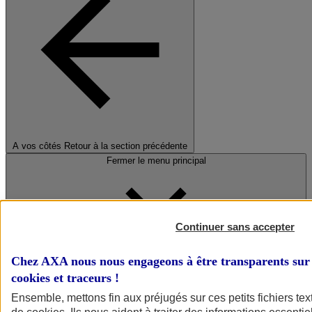
A vos côtés
Retour à la section précédente
Fermer le menu principal
Continuer sans accepter
Chez AXA nous nous engageons à être transparents sur 
cookies et traceurs
!
Préserver la nature et le climat
Ensemble, mettons fin aux préjugés sur ces petits fichiers te
Faire avancer la solidarité et l'inclusion