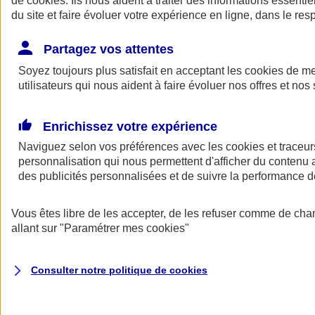
de
cookies
. Ils nous aident à traiter des informations essentie
Donner toute leur place aux territoires
du site et faire évoluer votre expérience en ligne, dans le resp
Porter l'élan du rugby féminin
Partagez vos attentes
Soyez toujours plus satisfait en acceptant les
cookies
de mes
utilisateurs qui nous aident à faire évoluer nos offres et nos 
Enrichissez votre expérience
Naviguez selon vos préférences avec les
cookies et traceur
personnalisation qui nous permettent d'afficher du contenu a
des publicités personnalisées et de suivre la performance
Vous êtes libre de les accepter, de les refuser comme de cha
allant sur
"Paramétrer mes
cookies
"
Nos actualités
Retour à la section précédente
Fermer le menu principal
Consulter notre politique de
cookies