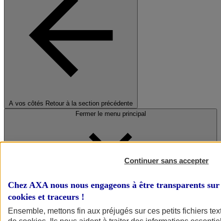
A vos côtés
Retour à la section précédente
Fermer le menu principal
Continuer sans accepter
Chez AXA nous nous engageons à être transparents sur 
cookies et traceurs
!
Préserver la nature et le climat
Ensemble, mettons fin aux préjugés sur ces petits fichiers te
Faire avancer la solidarité et l'inclusion