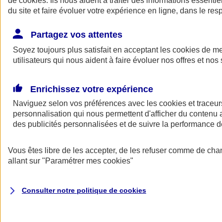
de
cookies
. Ils nous aident à traiter des informations essentie
Donner toute leur place aux territoires
du site et faire évoluer votre expérience en ligne, dans le resp
Porter l'élan du rugby féminin
Partagez vos attentes
Soyez toujours plus satisfait en acceptant les
cookies
de mes
utilisateurs qui nous aident à faire évoluer nos offres et nos 
Enrichissez votre expérience
Naviguez selon vos préférences avec les
cookies et traceur
personnalisation qui nous permettent d'afficher du contenu a
des publicités personnalisées et de suivre la performance
Vous êtes libre de les accepter, de les refuser comme de cha
allant sur
"Paramétrer mes
cookies
"
Nos actualités
Retour à la section précédente
Fermer le menu principal
Consulter notre politique de
cookies