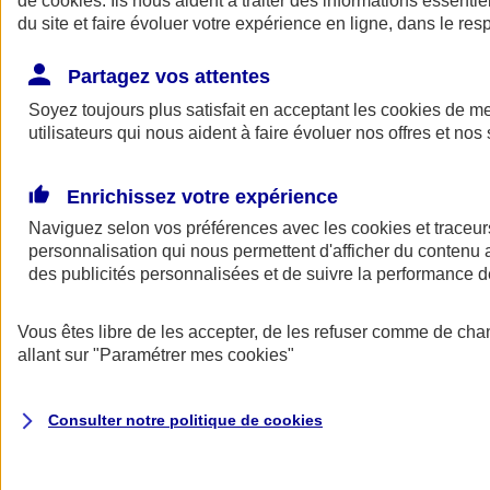
de
cookies
. Ils nous aident à traiter des informations essentie
Donner toute leur place aux territoires
du site et faire évoluer votre expérience en ligne, dans le resp
Porter l'élan du rugby féminin
Partagez vos attentes
Soyez toujours plus satisfait en acceptant les
cookies
de mes
utilisateurs qui nous aident à faire évoluer nos offres et nos 
Enrichissez votre expérience
Naviguez selon vos préférences avec les
cookies et traceur
personnalisation qui nous permettent d'afficher du contenu a
des publicités personnalisées et de suivre la performance
Vous êtes libre de les accepter, de les refuser comme de cha
allant sur
"Paramétrer mes
cookies
"
Nos actualités
Retour à la section précédente
Fermer le menu principal
Consulter notre politique de
cookies