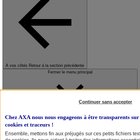
A vos côtés
Retour à la section précédente
Fermer le menu principal
Continuer sans accepter
Chez AXA nous nous engageons à être transparents sur 
cookies et traceurs
!
Préserver la nature et le climat
Ensemble, mettons fin aux préjugés sur ces petits fichiers te
Faire avancer la solidarité et l'inclusion