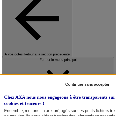
A vos côtés
Retour à la section précédente
Fermer le menu principal
Continuer sans accepter
Chez AXA nous nous engageons à être transparents sur 
cookies et traceurs
!
Préserver la nature et le climat
Ensemble, mettons fin aux préjugés sur ces petits fichiers te
Faire avancer la solidarité et l'inclusion