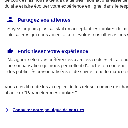
de
cookies
. Ils nous aident à traiter des informations essentie
Donner toute leur place aux territoires
du site et faire évoluer votre expérience en ligne, dans le resp
Porter l'élan du rugby féminin
Partagez vos attentes
Soyez toujours plus satisfait en acceptant les
cookies
de mes
utilisateurs qui nous aident à faire évoluer nos offres et nos 
Enrichissez votre expérience
Naviguez selon vos préférences avec les
cookies et traceur
personnalisation qui nous permettent d'afficher du contenu a
des publicités personnalisées et de suivre la performance
Vous êtes libre de les accepter, de les refuser comme de cha
allant sur
"Paramétrer mes
cookies
"
Nos actualités
Retour à la section précédente
Fermer le menu principal
Consulter notre politique de
cookies