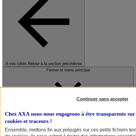
A vos côtés
Retour à la section précédente
Fermer le menu principal
Continuer sans accepter
Chez AXA nous nous engageons à être transparents sur 
cookies et traceurs
!
Préserver la nature et le climat
Ensemble, mettons fin aux préjugés sur ces petits fichiers te
Faire avancer la solidarité et l'inclusion