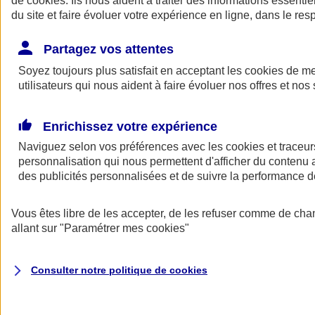
de
cookies
. Ils nous aident à traiter des informations essentie
Donner toute leur place aux territoires
du site et faire évoluer votre expérience en ligne, dans le resp
Porter l'élan du rugby féminin
Partagez vos attentes
Soyez toujours plus satisfait en acceptant les
cookies
de mes
utilisateurs qui nous aident à faire évoluer nos offres et nos 
Enrichissez votre expérience
Naviguez selon vos préférences avec les
cookies et traceur
personnalisation qui nous permettent d'afficher du contenu a
des publicités personnalisées et de suivre la performance
Vous êtes libre de les accepter, de les refuser comme de cha
allant sur
"Paramétrer mes
cookies
"
Nos actualités
Retour à la section précédente
Fermer le menu principal
Consulter notre politique de
cookies