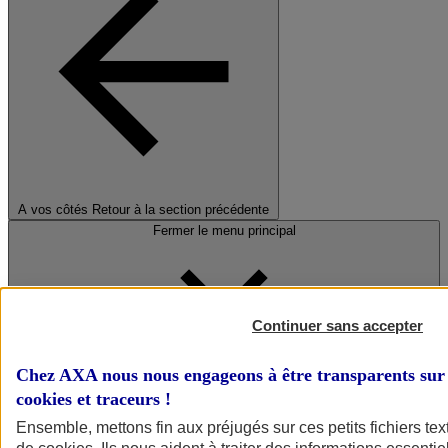
A vos côtés
Retour à la section précédente
Fermer le menu principal
Continuer sans accepter
Chez AXA nous nous engageons à être transparents sur 
cookies et traceurs
!
Préserver la nature et le climat
Ensemble, mettons fin aux préjugés sur ces petits fichiers te
Faire avancer la solidarité et l'inclusion