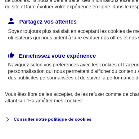
de
cookies
. Ils nous aident à traiter des informations essentie
Donner toute leur place aux territoires
du site et faire évoluer votre expérience en ligne, dans le resp
Porter l'élan du rugby féminin
Partagez vos attentes
Soyez toujours plus satisfait en acceptant les
cookies
de mes
utilisateurs qui nous aident à faire évoluer nos offres et nos 
Enrichissez votre expérience
Naviguez selon vos préférences avec les
cookies et traceur
personnalisation qui nous permettent d'afficher du contenu a
des publicités personnalisées et de suivre la performance
Vous êtes libre de les accepter, de les refuser comme de cha
allant sur
"Paramétrer mes
cookies
"
Nos actualités
Retour à la section précédente
Fermer le menu principal
Consulter notre politique de
cookies