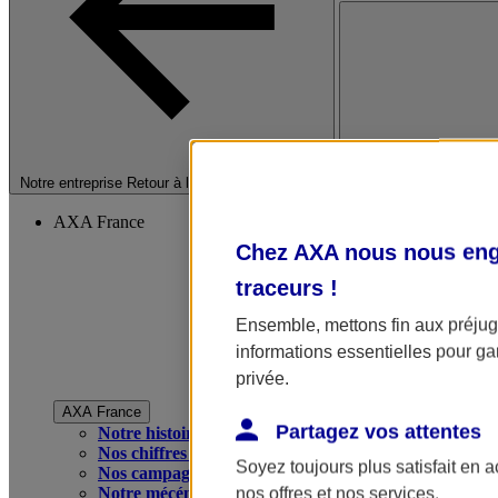
Fermer le menu princip
Notre entreprise
Retour à la section précédente
AXA France
Chez AXA nous nous enga
traceurs
!
Ensemble, mettons fin aux préjugé
informations essentielles pour gar
privée.
AXA France
Partagez vos attentes
Notre histoire
Nos chiffres clés
Soyez toujours plus satisfait en 
Nos campagnes publicitaires
Notre mécénat
nos offres et nos services.