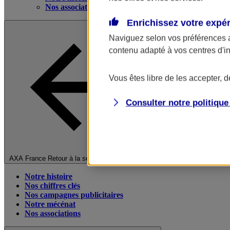
Nos associations
Enrichissez votre expé
Naviguez selon vos préférences 
contenu adapté à vos centres d'i
Vous êtes libre de les accepter, 
Consulter notre politiqu
Fermer le menu principal
AXA France
Retour à la section précédente
Notre histoire
Nos chiffres clés
Nos campagnes publicitaires
Notre mécénat
Nos associations