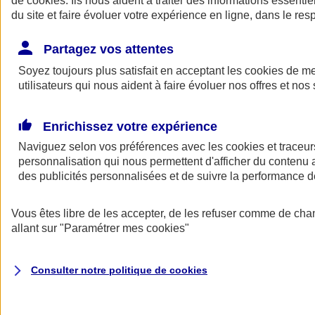
de
cookies
. Ils nous aident à traiter des informations essentie
Donner toute leur place aux territoires
du site et faire évoluer votre expérience en ligne, dans le resp
Porter l'élan du rugby féminin
Partagez vos attentes
Soyez toujours plus satisfait en acceptant les
cookies
de mes
utilisateurs qui nous aident à faire évoluer nos offres et nos 
Enrichissez votre expérience
Naviguez selon vos préférences avec les
cookies et traceur
personnalisation qui nous permettent d'afficher du contenu a
des publicités personnalisées et de suivre la performance
Vous êtes libre de les accepter, de les refuser comme de cha
allant sur
"Paramétrer mes
cookies
"
Nos actualités
Retour à la section précédente
Fermer le menu principal
Consulter notre politique de
cookies