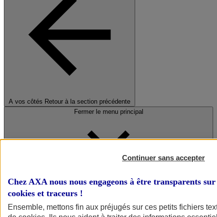
A vos côtés
Retour à la section précédente
Fermer le menu principal
Continuer sans accepter
Chez AXA nous nous engageons à être transparents sur 
cookies et traceurs
!
Préserver la nature et le climat
Ensemble, mettons fin aux préjugés sur ces petits fichiers te
Faire avancer la solidarité et l'inclusion